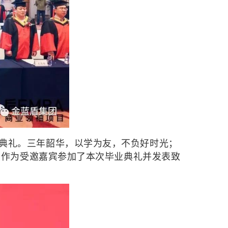
加了典礼。三年韶华，以学为友，不负好时光；
良作为受邀嘉宾参加了本次毕业典礼并发表致