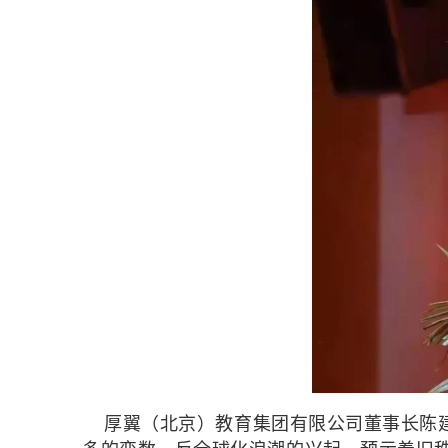
厚翼（北京）教育集团有限公司董事长陈建