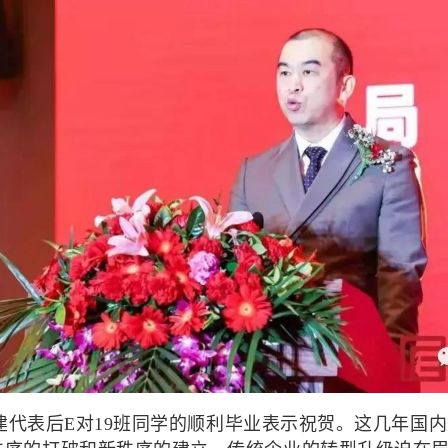
代表后E对19班同学的顺利毕业表示祝贺。这几年国内