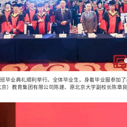
目19班毕业典礼顺利举行。全体毕业生，身着毕业服参
北京）教育集团有限公司陈建、原北京大学副校长陈章