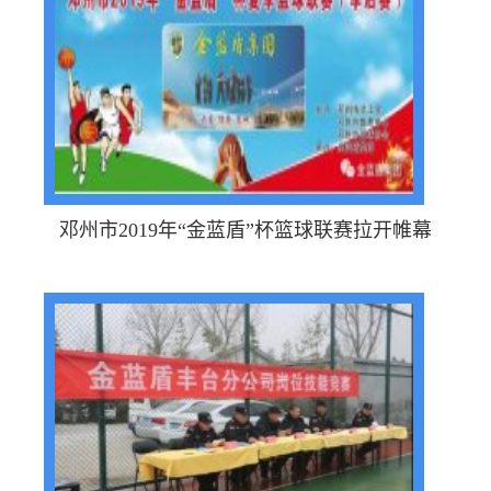
邓州市2019年“金蓝盾”杯篮球联赛拉开帷幕