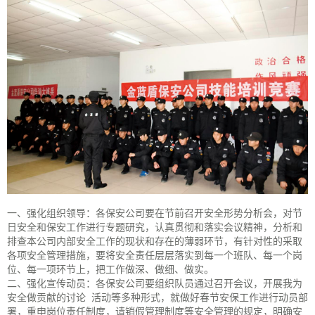
一、强化组织领导：各保安公司要在节前召开安全形势分析会，对节
日安全和保安工作进行专题研究，认真贯彻和落实会议精神，分析和
排查本公司内部安全工作的现状和存在的薄弱环节，有针对性的采取
各项安全管理措施，要将安全责任层层落实到每一个班队、每一个岗
位、每一项环节上，把工作做深、做细、做实。
二、强化宣传动员：各保安公司要组织队员通过召开会议，开展我为
安全做贡献的讨论 活动等多种形式，就做好春节安保工作进行动员部
署，重申岗位责任制度，请销假管理制度等安全管理的规定，明确安