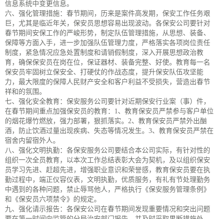
信息系统中变更信息。
六、强化管理措施：春节期间，历来是案件高发期，保安工作任务艰
巨，尤其是临近年关，保安员思想容易出现波动。各保安公司要针对
春节期间安保工作的严峻形势，制定队伍管理措施，从思想、装备、
保障等方面入手，进一步加强队伍管理力度，严格落实各项岗位责任
制度，紧急情况应急处置制度和请销假制度，深入开展思想政治教
育，确保保安员在岗在位，保证器材、装备完整、好使。教育每一名
保安员牢固树立保安全、打硬仗的作战态度，提升保安队伍攻坚能
力，最大限度的保障人民财产安全和客户利益不受损失，营造出春节
祥和的氛围。
七、强化安全教育：保安服务公司要针对近期保安行业案（事）件，
在春节期间重点加强保安员的教育：1、教育保安员严禁参与客户单位
的烟花爆竹燃放，强力部署，狠抓落实。2、教育保安员严禁外出酗
酒，防止饮酒过量出现疾病、失态等情况发生。3、教育保安员严禁在
宿舍内留宿外人。
八、强化文明执勤：各保安服务公司要结合本公司实际，有针对性的
组织一次全员教育，以本次工作总结表彰大会为契机，及以组织保安
员学习先进、赶超先进，增强职业意识和荣誉感，教育保安员要在执
勤过程中，端正仪容仪表，文明执勤，优质服务，有礼有节处理勤务
中遇到的各种问题，禁止辱骂他人，严格执行《保安服务管理条例》
和《保安员六项禁令》的规定。
九、强化请示报告：各保安公司在春节期间发现重要情况和突出问题
要在第一时间向监管的分局治安部门报告，并及时采取果断措施处