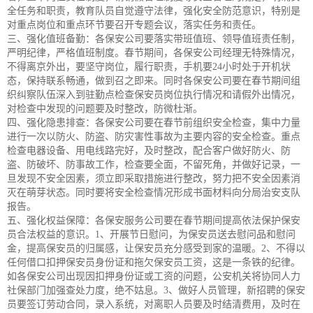
全任务和职责，教育队员自觉遵守法律，强化安全防范意识，特别是
对重点岗位和重点环节要召开专题会议，落实任务和责任。
三、强化值班备勤：各保安公司要落实带班值班、领导值班责任制，
严明纪律，严格值班制度。春节期间，各保安公司经理无特殊情况，
不得离京外出，要坚守岗位，履行职责，手机要24小时处于开机状
态，保持联系畅通，做到召之即来。同时各保安公司要在春节期间组
织纠察队伍深入到驻勤点检查保安员岗位执行情况和请假外出情况，
对检查中发现的问题要及时整改，防微杜渐。
四、强化隐患排查：各保安公司要在春节前组织安全检查，集中力量
进行一次以防火、防盗、防灾害性事故为主要内容的安全检查。重点
检查电器设备、用电线路完好，及时整改，配合客户做好防火、防
盗、防破坏、防事故工作，检查要全面，不留死角，并做好记录，一
旦发现不安全因素，须立即采取措施进行整改，努力把不安全因素消
灭在萌芽状态。同时要将安全检查情况形成书面材料向分局治安支队
报告。
五、强化权益保障：各保安服务公司要在春节期间提高依法保护保安
员合法权益的意识。1、开展节日慰问，为保安员送去慰问品和慰问
金，提高保安员的归属感，让保安员充分感受到家的温暖。2、不得以
任何借口扣押保安员身份证和拖欠保安员工资，这是一条铁的纪律。
如各保安公司出现因扣押身份证或工资的问题，公安机关将协同人力
社保部门加强查处力度，绝不姑息。3、做好人员管理，新招聘的保安
员要签订劳动合同，录入系统，对离职人员要及时结清费用，及时在