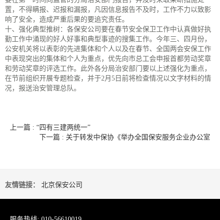
置，不得瞒报、迟报和漏报，凡因信息报告不及时，工作不力以致影
响了安全，造成严重后果的要追究责任。
十、强化典型推树：各保安公司要在春节安全保卫工作中认真做好执
勤工作中涌现的好人好事和典型事迹的搜集工作。今年三、四月份，
公安机关将以表彰的先进集体和个人以及在春节、全国两会安保工作
中表现突出的集体和个人为重点，优先向市总工会申报首都劳动奖章
和劳动奖章的评选工作。此外各分局治安部门要以上述强化为重点，
在节前组织开展专题检查，并于2月5日前将检查情况以文字材料的情
况，报送治安管理总队。
上一篇 : “四有三建两统一”
下一篇 : 关于转发中保协《举办全国保安服务企业办公室
友情链接：
北京保安公司
服务热线: 010-56610019